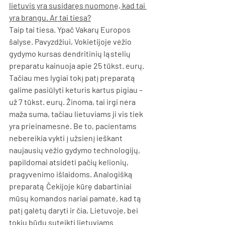
lietuvis yra susidaręs nuomonę, kad tai 
yra brangu. Ar tai tiesa?
Taip tai tiesa. Ypač Vakarų Europos 
šalyse. Pavyzdžiui, Vokietijoje vėžio 
gydymo kursas dendritinių ląstelių 
preparatu kainuoja apie 25 tūkst. eurų. 
Tačiau mes lygiai tokį patį preparatą 
galime pasiūlyti keturis kartus pigiau – 
už 7 tūkst. eurų. Žinoma, tai irgi nėra 
maža suma, tačiau lietuviams ji vis tiek 
yra prieinamesnė. Be to, pacientams 
nebereikia vykti į užsienį ieškant 
naujausių vėžio gydymo technologijų, 
papildomai atsidėti pačių kelionių, 
pragyvenimo išlaidoms. Analogišką 
preparatą Čekijoje kūrę dabartiniai 
mūsų komandos nariai pamatė, kad tą 
patį galėtų daryti ir čia, Lietuvoje, bei 
tokiu būdu suteikti lietuviams 