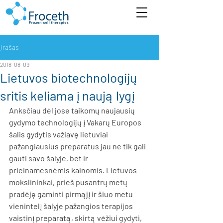
Įrašas
2018-08-09
Lietuvos biotechnologijų
sritis keliama į naują lygį
Anksčiau dėl jose taikomų naujausių 
gydymo technologijų į Vakarų Europos 
šalis gydytis važiavę lietuviai 
pažangiausius preparatus jau ne tik gali 
gauti savo šalyje, bet ir 
prieinamesnėmis kainomis. Lietuvos 
mokslininkai, prieš pusantrų metų 
pradėję gaminti pirmąjį ir šiuo metu 
vienintelį šalyje pažangios terapijos 
vaistinį preparatą, skirtą vėžiui gydyti, 