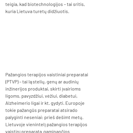
teigia, kad biotechnologijos – tai sritis, 
kuria Lietuva turėtų didžiuotis. 
Pažangios terapijos vaistiniai preparatai 
(PTVP) – tai ląstelių, genų ar audinių 
inžinerijos produktai, skirti įvairioms 
ligoms, pavyzdžiui, vėžiui, diabetui, 
Alzheimerio ligai ir kt. gydyti. Europoje 
tokie pažangūs preparatai atsirado 
palyginti neseniai: prieš dešimt metų. 
Lietuvoje vienintelį pažangios terapijos 
vaistinį preparatą gaminančios 