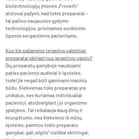
biotechnologijų įmonės „Froceth“ 
atstovai pažymi, kad tokie preparatai – 
tai pačios naujausios gydymo 
technologijos, prieinamos sunkiomis 
ligomis sergantiems pacientams.
Kuo šie pažangios terapijos vaistiniai 
preparatai skiriasi nuo įprastinių vaistų?
Šių preparatų gamyboje naudojami 
paties paciento audiniai ir ląstelės, 
todėl jie negali būti gaminami masiniu 
būdu. Kiekvienas toks preparatas yra 
unikalus, nes kuriamas individualiai 
pacientui, atsižvelgiant į jo organizmo 
ypatybes. Tai reikalauja daug žinių ir 
kruopštumo, nes kiekvieno iš mūsų 
ląstelės, paimtos tokio preparato 
gamybai, gali „elgtis“ visiškai skirtingai. 