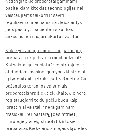
Kadangi tokie preparatai gaminami 
pasitelkiant kitokias technologijas nei 
vaistai, jiems taikomi ir saviti 
reguliavimo mechanizmai, leidžiantys 
juos pasiūlyti pacientams kur kas 
anksčiau nei naujai sukurtus vaistus.
Kokie yra Jūsų paminėti šių pažangių 
preparatų reguliavimo mechanizmai?
Kol vaistai galiausiai užregistruojami ir 
atiduodami masinei gamybai, klinikiniai 
jų tyrimai gali užtrukti net 5-8 metus. Su 
pažangios terapijos vaistiniais 
preparatais yra šiek tiek kitaip. Jie nėra 
registruojami tokiu pačiu būdu kaip 
įprastiniai vaistai ir nėra gaminami 
masiškai. Per pastarąjį dešimtmetį 
Europoje yra registruoti tik 8 tokie 
preparatai. Kiekvieno žmogaus ląstelės 