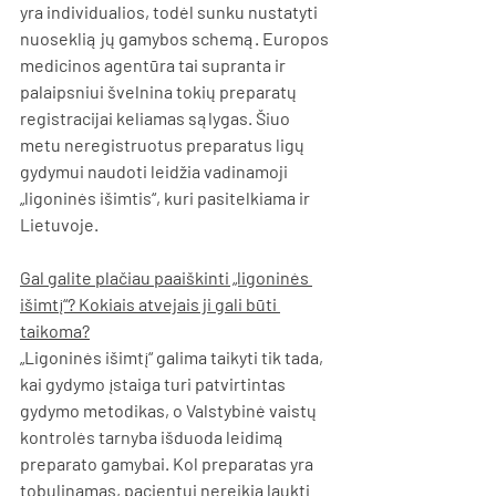
yra individualios, todėl sunku nustatyti 
nuoseklią jų gamybos schemą. Europos 
medicinos agentūra tai supranta ir 
palaipsniui švelnina tokių preparatų 
registracijai keliamas sąlygas. Šiuo 
metu neregistruotus preparatus ligų 
gydymui naudoti leidžia vadinamoji 
„ligoninės išimtis“, kuri pasitelkiama ir 
Lietuvoje.
Gal galite plačiau paaiškinti „ligoninės 
išimtį“? Kokiais atvejais ji gali būti 
taikoma?
„Ligoninės išimtį“ galima taikyti tik tada, 
kai gydymo įstaiga turi patvirtintas 
gydymo metodikas, o Valstybinė vaistų 
kontrolės tarnyba išduoda leidimą 
preparato gamybai. Kol preparatas yra 
tobulinamas, pacientui nereikia laukti 