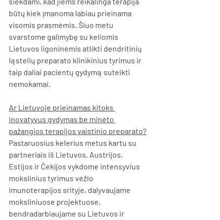
siekdami, kad jiems reikalinga terapija 
būtų kiek įmanoma labiau prieinama 
visomis prasmėmis. Šiuo metu 
svarstome galimybę su keliomis 
Lietuvos ligoninėmis atlikti dendritinių 
ląstelių preparato klinikinius tyrimus ir 
taip daliai pacientų gydymą suteikti 
nemokamai.
Ar Lietuvoje prieinamas kitoks 
inovatyvus gydymas be minėto 
pažangios terapijos vaistinio preparato?
Pastaruosius kelerius metus kartu su 
partneriais iš Lietuvos, Austrijos, 
Estijos ir Čekijos vykdome intensyvius 
mokslinius tyrimus vėžio 
imunoterapijos srityje, dalyvaujame 
moksliniuose projektuose, 
bendradarbiaujame su Lietuvos ir 