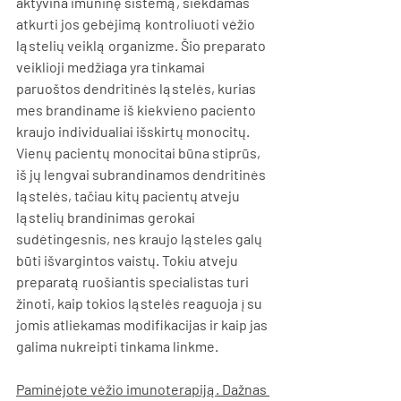
aktyvina imuninę sistemą, siekdamas 
atkurti jos gebėjimą kontroliuoti vėžio 
ląstelių veiklą organizme. Šio preparato 
veiklioji medžiaga yra tinkamai 
paruoštos dendritinės ląstelės, kurias 
mes brandiname iš kiekvieno paciento 
kraujo individualiai išskirtų monocitų. 
Vienų pacientų monocitai būna stiprūs, 
iš jų lengvai subrandinamos dendritinės 
ląstelės, tačiau kitų pacientų atveju 
ląstelių brandinimas gerokai 
sudėtingesnis, nes kraujo ląsteles galų 
būti išvargintos vaistų. Tokiu atveju 
preparatą ruošiantis specialistas turi 
žinoti, kaip tokios ląstelės reaguoja į su 
jomis atliekamas modifikacijas ir kaip jas 
galima nukreipti tinkama linkme.
Paminėjote vėžio imunoterapiją. Dažnas 