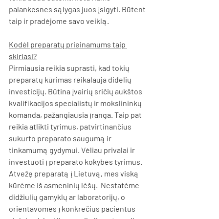
palankesnes sąlygas juos įsigyti. Būtent 
taip ir pradėjome savo veiklą.
Kodėl preparatų prieinamums taip 
skiriasi?
Pirmiausia reikia suprasti, kad tokių 
preparatų kūrimas reikalauja didelių 
investicijų. Būtina įvairių sričių aukštos 
kvalifikacijos specialistų ir mokslininkų 
komanda, pažangiausia įranga. Taip pat 
reikia atlikti tyrimus, patvirtinančius 
sukurto preparato saugumą ir 
tinkamumą gydymui. Vėliau privalai ir 
investuoti į preparato kokybės tyrimus. 
Atvežę preparatą į Lietuvą, mes viską 
kūrėme iš asmeninių lėšų.  Nestatėme 
didžiulių gamyklų ar laboratorijų, o 
orientavomės į konkrečius pacientus 