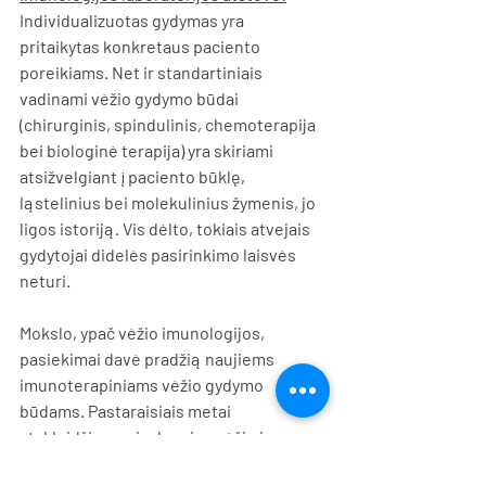
Individualizuotas gydymas yra 
pritaikytas konkretaus paciento 
poreikiams. Net ir standartiniais 
vadinami vėžio gydymo būdai 
(chirurginis, spindulinis, chemoterapija 
bei biologinė terapija) yra skiriami 
atsižvelgiant į paciento būklę, 
ląstelinius bei molekulinius žymenis, jo 
ligos istoriją. Vis dėlto, tokiais atvejais 
gydytojai didelės pasirinkimo laisvės 
neturi.
Mokslo, ypač vėžio imunologijos, 
pasiekimai davė pradžią naujiems 
imunoterapiniams vėžio gydymo 
būdams. Pastaraisiais metai 
atskleidžiama vis daugiau vėžio ir 
imuninės sistemos sąveikos būdų, 