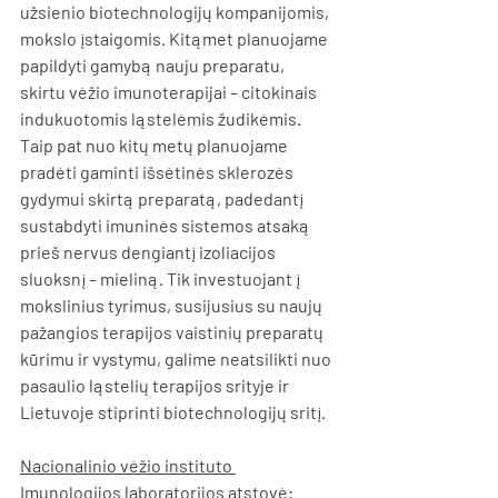
užsienio biotechnologijų kompanijomis, 
mokslo įstaigomis. Kitąmet planuojame 
papildyti gamybą nauju preparatu, 
skirtu vėžio imunoterapijai – citokinais 
indukuotomis ląstelėmis žudikėmis. 
Taip pat nuo kitų metų planuojame 
pradėti gaminti išsėtinės sklerozės 
gydymui skirtą preparatą, padedantį 
sustabdyti imuninės sistemos atsaką 
prieš nervus dengiantį izoliacijos 
sluoksnį – mieliną. Tik investuojant į 
mokslinius tyrimus, susijusius su naujų 
pažangios terapijos vaistinių preparatų 
kūrimu ir vystymu, galime neatsilikti nuo 
pasaulio ląstelių terapijos srityje ir 
Lietuvoje stiprinti biotechnologijų sritį.
Nacionalinio vėžio instituto 
Imunologijos laboratorijos atstovė: