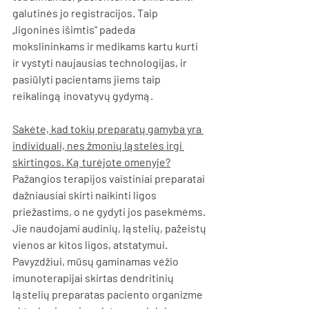
galutinės jo registracijos. Taip 
„ligoninės išimtis“ padeda 
mokslininkams ir medikams kartu kurti 
ir vystyti naujausias technologijas, ir 
pasiūlyti pacientams jiems taip 
reikalingą inovatyvų gydymą.
Sakėte, kad tokių preparatų gamyba yra 
individuali, nes žmonių ląstelės irgi 
skirtingos. Ką turėjote omenyje?
Pažangios terapijos vaistiniai preparatai 
dažniausiai skirti naikinti ligos 
priežastims, o ne gydyti jos pasekmėms. 
Jie naudojami audinių, ląstelių, pažeistų 
vienos ar kitos ligos, atstatymui. 
Pavyzdžiui, mūsų gaminamas vėžio 
imunoterapijai skirtas dendritinių 
ląstelių preparatas paciento organizme 