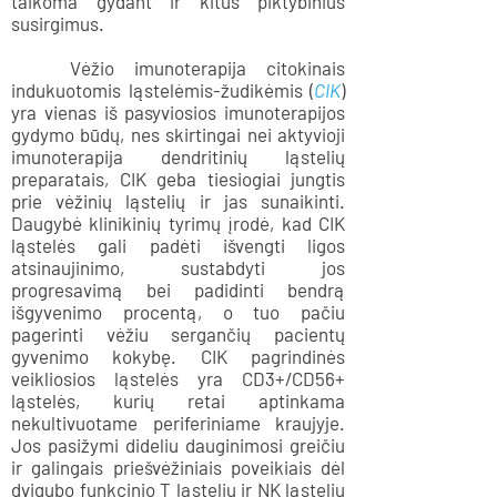
taikoma gydant ir kitus piktybinius
susirgimus.
Vėžio imunoterapija citokinais
indukuotomis ląstelėmis-žudikėmis (
CIK
)
yra vienas iš pasyviosios imunoterapijos
gydymo būdų, nes skirtingai nei aktyvioji
imunoterapija dendritinių ląstelių
preparatais, CIK geba tiesiogiai jungtis
prie vėžinių ląstelių ir jas sunaikinti.
Daugybė klinikinių tyrimų įrodė, kad CIK
ląstelės gali padėti išvengti ligos
atsinaujinimo, sustabdyti jos
progresavimą bei padidinti bendrą
išgyvenimo procentą, o tuo pačiu
pagerinti vėžiu sergančių pacientų
gyvenimo kokybę. CIK pagrindinės
veikliosios ląstelės yra CD3+/CD56+
ląstelės, kurių retai aptinkama
nekultivuotame periferiniame kraujyje.
Jos pasižymi dideliu dauginimosi greičiu
ir galingais priešvėžiniais poveikiais dėl
dvigubo funkcinio T ląstelių ir NK ląstelių