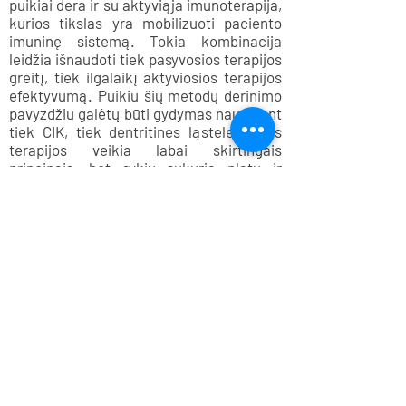
puikiai dera ir su aktyviąja imunoterapija,
kurios tikslas yra mobilizuoti paciento
imuninę sistemą. Tokia kombinacija
leidžia išnaudoti tiek pasyvosios terapijos
greitį, tiek ilgalaikį aktyviosios terapijos
efektyvumą. Puikiu šių metodų derinimo
pavyzdžiu galėtų būti gydymas naudojant
tiek CIK, tiek dentritines ląsteles. Šios
terapijos veikia labai skirtingais
principais, bet sykiu sukuria platų ir
kompleksišką atsaką vėžiui. Yra
duomenų, kad chemoterapija didina vėžio
jautrumą imunoterapijai bei spindulinei
terapijai, ir atvirkščiai. Remiantis šiais
duomenimis, onkologijoje įsitvirtina
chemoimunoterapijos koncepcija, kurioje
teigiama, kad vien tik imunoterapija,
chemoterapija ar taikinių terapija nėra
pajėgios efektyviai kontroliuoti vėžio,
todėl būtinas racionalus šių vėžio gydymo
metodų derinimas.
Gydymas vėžio imunoterapija