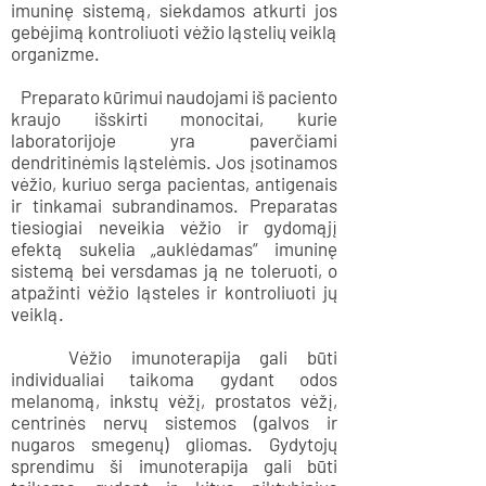
imuninę sistemą, siekdamos atkurti jos
gebėjimą kontroliuoti vėžio ląstelių veiklą
organizme.
Preparato kūrimui naudojami iš paciento
kraujo išskirti monocitai, kurie
laboratorijoje yra paverčiami
dendritinėmis ląstelėmis. Jos įsotinamos
vėžio, kuriuo serga pacientas, antigenais
ir tinkamai subrandinamos. Preparatas
tiesiogiai neveikia vėžio ir gydomąjį
efektą sukelia „auklėdamas“ imuninę
sistemą bei versdamas ją ne toleruoti, o
atpažinti vėžio ląsteles ir kontroliuoti jų
veiklą.
Vėžio imunoterapija gali būti
individualiai taikoma gydant odos
melanomą, inkstų vėžį, prostatos vėžį,
centrinės nervų sistemos (galvos ir
nugaros smegenų) gliomas. Gydytojų
sprendimu ši imunoterapija gali būti