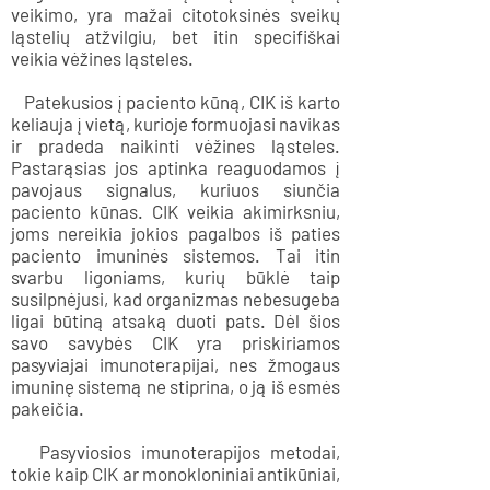
veikimo, yra mažai citotoksinės sveikų
ląstelių atžvilgiu, bet itin specifiškai
veikia vėžines ląsteles.
Patekusios į paciento kūną, CIK iš karto
keliauja į vietą, kurioje formuojasi navikas
ir pradeda naikinti vėžines ląsteles.
Pastarąsias jos aptinka reaguodamos į
pavojaus signalus, kuriuos siunčia
paciento kūnas. CIK veikia akimirksniu,
joms nereikia jokios pagalbos iš paties
paciento imuninės sistemos. Tai itin
svarbu ligoniams, kurių būklė taip
susilpnėjusi, kad organizmas nebesugeba
ligai būtiną atsaką duoti pats. Dėl šios
savo savybės CIK yra priskiriamos
pasyviajai imunoterapijai, nes žmogaus
imuninę sistemą ne stiprina, o ją iš esmės
pakeičia.
Pasyviosios imunoterapijos metodai,
tokie kaip CIK ar monokloniniai antikūniai,