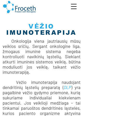
VĖŽIO
IMUNOTERAPIJA
Onkologija viena jautriausių mūsų
veiklos sričių. Sergant onkologine liga,
žmogaus imuninė sistema negeba
kontroliuoti navikinių ląstelių. Siekiant
atkurti imuninės sistemos veiklą, būtina
moduliuoti jos veiklą, taikant vėžio
imunoterapiją.
Vėžio imunoterapija naudojant
dendritinių ląstelių preparatą (
DLP
) yra
pagalbinė vėžio gydymo priemonė, kurią
sukuriame individualiai kiekvienam
pacientui. Jos veiklioji medžiaga – tai
tinkamai paruoštos dendritinės ląstelės,
kurios paciento organizme aktyvina