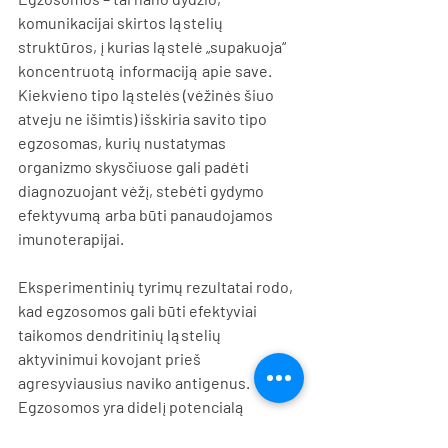
komunikacijai skirtos ląstelių 
struktūros, į kurias ląstelė „supakuoja“ 
koncentruotą informaciją apie save. 
Kiekvieno tipo ląstelės (vėžinės šiuo 
atveju ne išimtis) išskiria savito tipo 
egzosomas, kurių nustatymas 
organizmo skysčiuose gali padėti 
diagnozuojant vėžį, stebėti gydymo 
efektyvumą arba būti panaudojamos 
imunoterapijai.
Eksperimentinių tyrimų rezultatai rodo, 
kad egzosomos gali būti efektyviai 
taikomos dendritinių ląstelių 
aktyvinimui kovojant prieš 
agresyviausius naviko antigenus. 
Egzosomos yra didelį potencialą 
turintys nauji biomarkeriai, todėl 