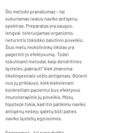
Šio metodo pranašumas – tai 
sukuriamas realus naviko antigenų 
spektras. Preparatas yra saugus, 
lengvai  toleruojamas organizmo, 
neturintis toksiško šalutinio poveikio. 
Šiuo metu mokslininkų tikslas yra 
pagerinti jo efektyvumą. Todėl 
tobulinami metodai, kaip dendritines 
ląsteles „pakrauti“ kiek įmanoma 
tikslingesniais vėžio antigenais. Būtent 
nuo jų priklauso, kiek kiekvienam 
konkrečiam pacientui bus efektyvus 
imunoterapinis jų poveikis. Mūsų 
hipotezė tokia, kad itin patikimu naviko 
antigenų nešėju galėtų būti paties 
naviko ląstelių egzosomos.
Egzosomos – tai nano dydžio, 