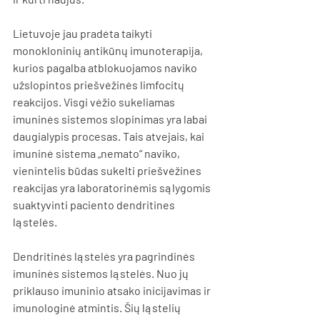
Lietuvoje jau pradėta taikyti 
monokloninių antikūnų imunoterapija, 
kurios pagalba atblokuojamos naviko 
užslopintos priešvėžinės limfocitų 
reakcijos. Visgi vėžio sukeliamas 
imuninės sistemos slopinimas yra labai 
daugialypis procesas. Tais atvejais, kai 
imuninė sistema „nemato“ naviko, 
vienintelis būdas sukelti priešvėžines 
reakcijas yra laboratorinėmis sąlygomis 
suaktyvinti paciento dendritines 
ląstelės. 
Dendritinės ląstelės yra pagrindinės 
imuninės sistemos ląstelės. Nuo jų 
priklauso imuninio atsako inicijavimas ir 
imunologinė atmintis. Šių ląstelių 