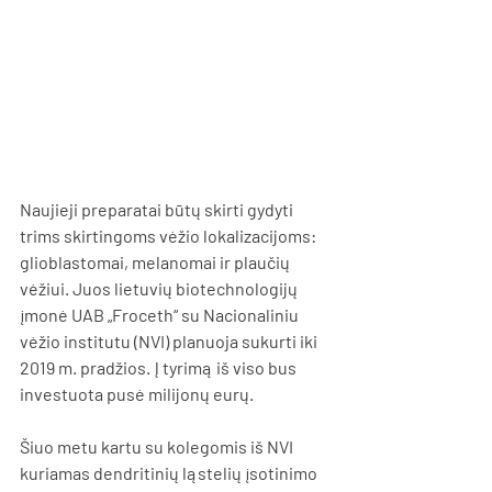
Naujieji preparatai būtų skirti gydyti 
trims skirtingoms vėžio lokalizacijoms: 
glioblastomai, melanomai ir plaučių 
vėžiui. Juos lietuvių biotechnologijų 
įmonė UAB „Froceth“ su Nacionaliniu 
vėžio institutu (NVI) planuoja sukurti iki 
2019 m. pradžios. Į tyrimą iš viso bus 
investuota pusė milijonų eurų. 
Šiuo metu kartu su kolegomis iš NVI 
kuriamas dendritinių ląstelių įsotinimo 