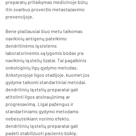
preparatų pritaikymas medicinoje būtų 
itin svarbus proveržis metastazavimo 
prevencijoje.
Bene plačiausiai šiuo metu taikomas 
navikinių antigenų pateikimo 
dendritinėms ląstelėms 
laboratorinėmis sąlygomis būdas yra 
navikinių ląstelių lizatai. Tai pagalbinis 
onkologinių ligų gydymo metodas. 
Ankstyvojoje ligos stadijoje, kuomet jos 
gydyme taikomi standartiniai metodai, 
dendritinių ląstelių preparatai gali 
atitolinti ligos atsinaujinimą ar 
progresavimą. Ligai pažengus ir 
standartiniams gydymo metodams 
nebesuteikiant norimo efekto,  
dendritinių ląstelių preparatai gali 
padėti stabilizuoti paciento būklę. 