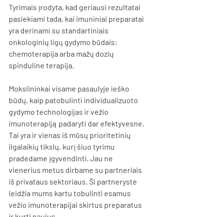
Tyrimais įrodyta, kad geriausi rezultatai 
pasiekiami tada, kai imuniniai preparatai 
yra derinami su standartiniais 
onkologinių ligų gydymo būdais: 
chemoterapija arba mažų dozių 
spinduline terapija. 
Mokslininkai visame pasaulyje ieško 
būdų, kaip patobulinti individualizuoto 
gydymo technologijas ir vėžio 
imunoterapiją padaryti dar efektyvesne. 
Tai yra ir vienas iš mūsų prioritetinių 
ilgalaikių tikslų, kurį šiuo tyrimu 
pradedame įgyvendinti. Jau ne 
vienerius metus dirbame su partneriais 
iš privataus sektoriaus. Ši partnerystė 
leidžia mums kartu tobulinti esamus 
vėžio imunoterapijai skirtus preparatus 
ir kurti naujus.