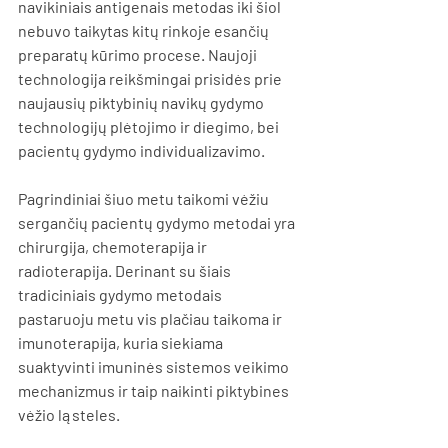
navikiniais antigenais metodas iki šiol 
nebuvo taikytas kitų rinkoje esančių 
preparatų kūrimo procese. Naujoji 
technologija reikšmingai prisidės prie 
naujausių piktybinių navikų gydymo 
technologijų plėtojimo ir diegimo, bei 
pacientų gydymo individualizavimo. 
Pagrindiniai šiuo metu taikomi vėžiu 
sergančių pacientų gydymo metodai yra 
chirurgija, chemoterapija ir 
radioterapija. Derinant su šiais 
tradiciniais gydymo metodais 
pastaruoju metu vis plačiau taikoma ir 
imunoterapija, kuria siekiama 
suaktyvinti imuninės sistemos veikimo 
mechanizmus ir taip naikinti piktybines 
vėžio ląsteles. 