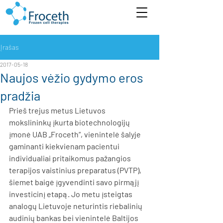
Įrašas
2017-05-18
Naujos vėžio gydymo eros
pradžia
Prieš trejus metus Lietuvos 
mokslininkų įkurta biotechnologijų 
įmonė UAB „Froceth“, vienintelė šalyje 
gaminanti kiekvienam pacientui 
individualiai pritaikomus pažangios 
terapijos vaistinius preparatus (PVTP), 
šiemet baigė įgyvendinti savo pirmąjį 
investicinį etapą. Jo metu įsteigtas 
analogų Lietuvoje neturintis riebalinių 
audinių bankas bei vienintelė Baltijos 