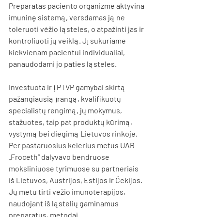
Preparatas paciento organizme aktyvina 
imuninę sistemą, versdamas ją ne 
toleruoti vėžio ląsteles, o atpažinti jas ir 
kontroliuoti jų veiklą. Jį sukuriame 
kiekvienam pacientui individualiai, 
panaudodami jo paties ląsteles.
Investuota ir į PTVP gamybai skirtą 
pažangiausią įrangą, kvalifikuotų 
specialistų rengimą, jų mokymus, 
stažuotes, taip pat produktų kūrimą, 
vystymą bei diegimą Lietuvos rinkoje. 
Per pastaruosius kelerius metus UAB 
„Froceth“ dalyvavo bendruose 
moksliniuose tyrimuose su partneriais 
iš Lietuvos, Austrijos, Estijos ir Čekijos. 
Jų metu tirti vėžio imunoterapijos, 
naudojant iš ląstelių gaminamus 
preparatus, metodai.