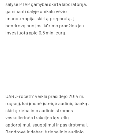
šalyse PTVP gamybai skirta laboratorija, 
gaminanti šalyje unikalų vėžio 
imunoterapijai skirtą preparatą. Į 
bendrovę nuo jos įkūrimo pradžios jau 
investuota apie 0,5 mln. eurų.
UAB „Froceth“ veikla prasidėjo 2014 m. 
rugsėjį, kai įmonė įsteigė audinių banką, 
skirtą riebalinio audinio stromos 
vaskuliarinės frakcijos ląstelių 
apdorojimui, saugojimui ir paskirstymui. 
Bendrovė ir dabar iš riebalinio audinio 