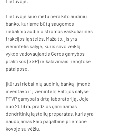
Lietuvoje.
Lietuvoje šiuo metu nėra kito audinių 
banko, kuriame būtų saugomos 
riebalinio audinio stromos vaskuliarinės 
frakcijos ląstelės. Maža to, jis yra 
vienintelis šalyje, kuris savo veiklą 
vykdo vadovaujantis Geros gamybos 
praktikos (GGP) reikalavimais įrengtose 
patalpose.
Įkūrusi riebalinių audinių banką, įmonė 
investavo ir į vienintelę Baltijos šalyse 
PTVP gamybai skirtą laboratoriją. Joje 
nuo 2016 m. pradžios gaminamas 
dendritinių ląstelių preparatas, kuris yra 
naudojamas kaip pagalbinė priemonė 
kovoje su vėžiu.