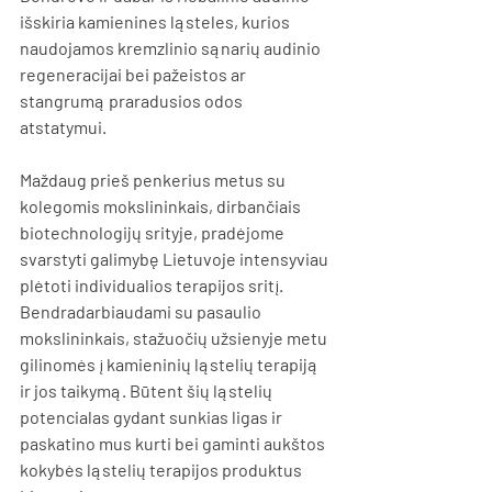
išskiria kamienines ląsteles, kurios 
naudojamos kremzlinio sąnarių audinio 
regeneracijai bei pažeistos ar 
stangrumą praradusios odos 
atstatymui.
Maždaug prieš penkerius metus su 
kolegomis mokslininkais, dirbančiais 
biotechnologijų srityje, pradėjome 
svarstyti galimybę Lietuvoje intensyviau 
plėtoti individualios terapijos sritį. 
Bendradarbiaudami su pasaulio 
mokslininkais, stažuočių užsienyje metu 
gilinomės į kamieninių ląstelių terapiją 
ir jos taikymą. Būtent šių ląstelių 
potencialas gydant sunkias ligas ir 
paskatino mus kurti bei gaminti aukštos 
kokybės ląstelių terapijos produktus 