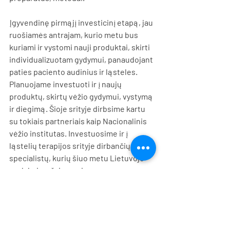
Įgyvendinę pirmąjį investicinį etapą, jau 
ruošiamės antrajam, kurio metu bus 
kuriami ir vystomi nauji produktai, skirti 
individualizuotam gydymui, panaudojant 
paties paciento audinius ir ląsteles. 
Planuojame investuoti ir į naujų 
produktų, skirtų vėžio gydymui, vystymą 
ir diegimą. Šioje srityje dirbsime kartu 
su tokiais partneriais kaip Nacionalinis 
vėžio institutas. Investuosime ir į 
ląstelių terapijos srityje dirbančių 
specialistų, kurių šiuo metu Lietuvoje 
yra labai mažai, rengimą.
UAB „Froceth“ nuosavas kapitalas šiuo 
metu sudaro apie 0,5 milijono eurų. 
Įmonės apyvarta 2016 m. siekė 320 